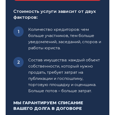
Гражданско-правовые споры требуют глубокого
Стоимость услуги зависит от двух
понимания законодательства и четкого
факторов:
планирования действий. Самостоятельное
решение таких вопросов часто приводит к
Количество кредиторов: чем
потере времени и ресурсов.
Юрист по
больше участников, тем больше
гражданским делам
поможет вам избежать
уведомлений, заседаний, споров и
ошибок и защитит ваши права в сложных
работы юриста.
ситуациях.
Состав имущества: каждый объект
Обращение к специалисту необходимо, если:
собственности, который нужно
продать, требует затрат на
У вас возникли споры о недвижимости,
публикации и госпошлину,
наследстве или договорных обязательствах
торговую площадку и оценщика.
Требуется грамотное представительство в
Больше потов – больше затрат.
гражданском суде
Нужна консультация по вопросам
МЫ ГАРАНТИРУЕМ СПИСАНИЕ
оформления прав или разрешения
ВАШЕГО ДОЛГА В ДОГОВОРЕ
конфликта