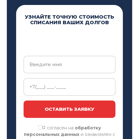
Вы хотите минимизировать риски при
заключении сделок
УЗНАЙТЕ ТОЧНУЮ СТОИМОСТЬ
СПИСАНИЯ ВАШИХ ДОЛГОВ
ПРЕИМУЩЕСТВА
ГРАЖДАНСКОГО ЮРИСТА
Гражданский юрист обладает глубокими
знаниями законодательства и опытом работы с
различными категориями гражданских дел, что
позволяет находить наиболее эффективные
решения даже в сложных ситуациях. Благодаря
индивидуальному подходу к каждому клиенту,
юрист тщательно анализирует обстоятельства
ОСТАВИТЬ ЗАЯВКУ
дела и разрабатывает персональную стратегию
для достижения положительного результата.
Я согласен на
обработку
персональных данных
и ознакомлен с