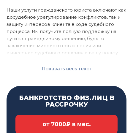
Наши
услуги гражданского юриста
включают как
досудебное урегулирование конфликтов, так и
защиту интересов клиента в ходе судебного
процесса. Вы получите полную поддержку на
пути к справедливому решению, будь то
заключение мирового соглашения или
вынесение судебного решения в вашу пользу.
Позвольте нам стать вашим надежным
Показать весь текст
партнером в решении правовых вопросов.
Независимо от сложности вашей ситуации, наши
гражданские юристы
найдут оптимальное
решение, которое обеспечит вам спокойствие и
БАНКРОТСТВО ФИЗ.ЛИЦ В
уверенность в защите ваших интересов.
РАССРОЧКУ
ПРИЧИНЫ ОБРАЩЕНИЯ К
от 7000₽ в мес.
ГРАЖДАНСКОМУ ЮРИСТУ