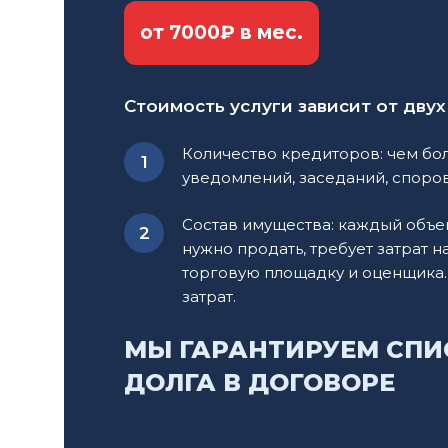
Одним из ключевых этапов является подготовк
от 7000₽ в мес.
необходимые документы дела, корректно офор
представляет интересы клиента в суде, высту
сохранить максимальное количество активов.
Стоимость услуги зависит от двух
Если реструктуризация долгов является возмо
Количество кредиторов: чем бо
который удовлетворит как должника, так и кр
уведомлений, заседаний, споров
компромиссного решения.
Состав имущества: каждый объе
После завершения процедуры юрист консульти
нужно продать, требует затрат н
чтобы избежать повторного банкротства. Он т
торговую площадку и оценщика.
затрат.
МЫ ГАРАНТИРУЕМ СПИ
ДОЛГА В ДОГОВОРЕ