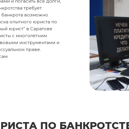
ами и погасить все долги,
нкротства требует
са банкрота возможно
оиска опытного юриста по
ный юрист” в Саратове
исты с многолетним
авовыми инструментами и
ссуальном праве.
сам.
РИСТА ПО БАНКРОТСТВ