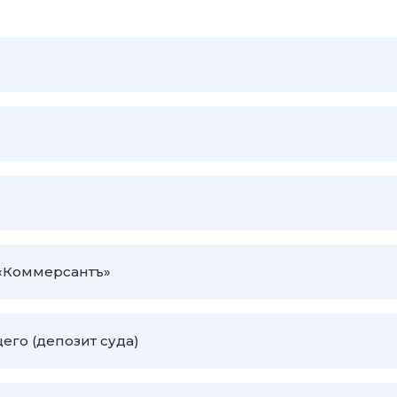
 «Коммерсантъ»
го (депозит суда)